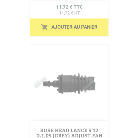
Prix
11,72 € TTC
11,72 € HT
AJOUTER AU PANIER
shopping_cart
BUSE HEAD LANCE S'12
D.1,05 (GREY) ADJUST.FAN