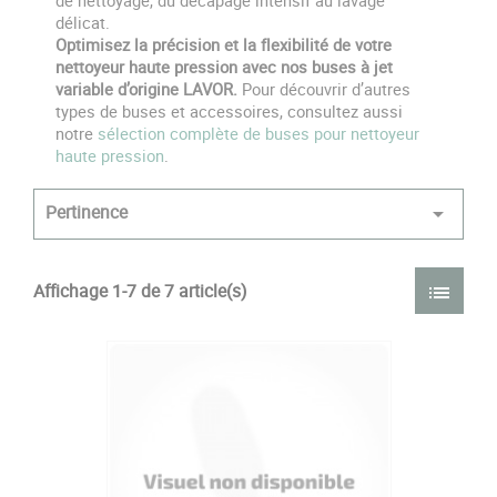
de nettoyage, du décapage intensif au lavage
délicat.
Optimisez la précision et la flexibilité de votre
nettoyeur haute pression avec nos buses à jet
variable d’origine LAVOR.
Pour découvrir d’autres
types de buses et accessoires, consultez aussi
notre
sélection complète de buses pour nettoyeur
haute pression
.
Pertinence

Affichage 1-7 de 7 article(s)
list