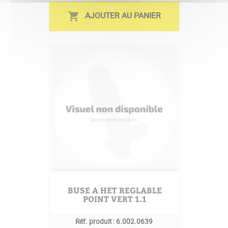
AJOUTER AU PANIER
shopping_cart
BUSE A HET REGLABLE
POINT VERT 1.1
Réf. produit :
6.002.0639