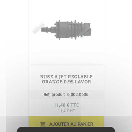
BUSE A JET REGLABLE
ORANGE 0.95 LAVOR
Réf. produit :
6.002.0636
Prix
11,40 € TTC
11,4 € HT
AJOUTER AU PANIER
shopping_cart