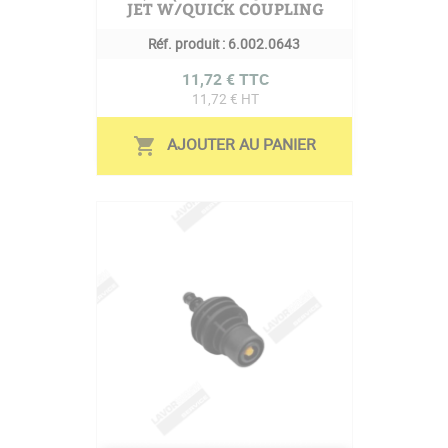
JET W/QUICK COUPLING
Réf. produit :
6.002.0643
Prix
11,72 € TTC
11,72 € HT
AJOUTER AU PANIER
shopping_cart