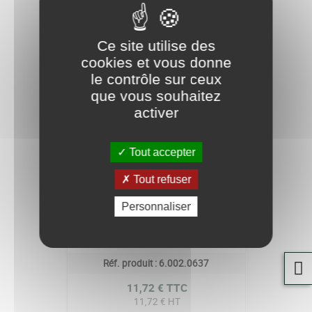
Ce site utilise des
cookies et vous donne
le contrôle sur ceux
que vous souhaitez
activer
Tout accepter
Tout refuser
Personnaliser
BUSE A JET REGLABLE 1.0
Réf. produit :
6.002.0637
Prix
11,72 € TTC
11,72 € HT