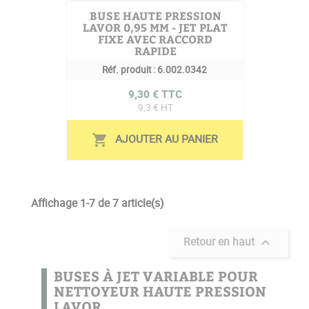
BUSE HAUTE PRESSION
LAVOR 0,95 MM - JET PLAT
FIXE AVEC RACCORD
RAPIDE
Réf. produit :
6.002.0342
Prix
9,30 € TTC
9,3 € HT
AJOUTER AU PANIER
shopping_cart
Affichage 1-7 de 7 article(s)
Retour en haut

BUSES À JET VARIABLE POUR
NETTOYEUR HAUTE PRESSION
LAVOR