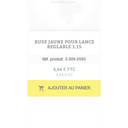
BUSE JAUNE POUR LANCE
REGLABLE 1.15
Réf. produit :
5.009.0595
Prix
4,44 € TTC
4,44 € HT
AJOUTER AU PANIER
shopping_cart