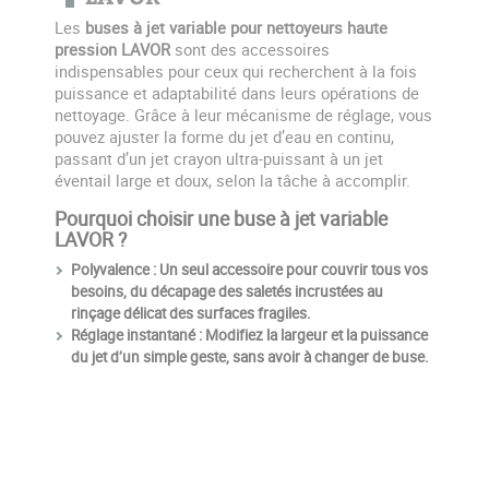
Les
buses à jet variable pour nettoyeurs haute
pression LAVOR
sont des accessoires
indispensables pour ceux qui recherchent à la fois
puissance et adaptabilité dans leurs opérations de
nettoyage. Grâce à leur mécanisme de réglage, vous
pouvez ajuster la forme du jet d’eau en continu,
passant d’un jet crayon ultra-puissant à un jet
éventail large et doux, selon la tâche à accomplir.
Pourquoi choisir une buse à jet variable
LAVOR ?
Polyvalence
: Un seul accessoire pour couvrir tous vos
besoins, du décapage des saletés incrustées au
rinçage délicat des surfaces fragiles.
Réglage instantané
: Modifiez la largeur et la puissance
du jet d’un simple geste, sans avoir à changer de buse.
Compatibilité
: Nos buses à jet variable sont conçues
pour s’adapter parfaitement à la plupart des nettoyeurs
haute pression LAVOR, avec différents diamètres et
raccords rapides.
Robustesse
: Fabriquées en matériaux résistants, elles
supportent la haute pression et l’usure quotidienne.