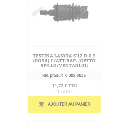
TESTINA LANCIA S'12 D.0,9
(ROSA) C/ATT.RAP. (GETTO
SPILLO/VENTAGLIO)
Réf. produit :
6.002.0635
Prix
11,72 € TTC
11,72 € HT
AJOUTER AU PANIER
shopping_cart