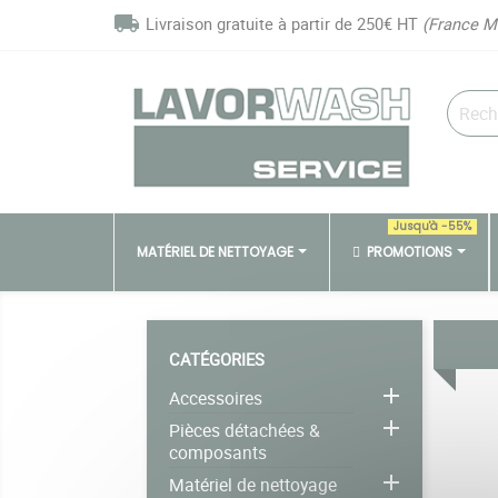
Panneau de gestion des cookies
local_shipping
Livraison gratuite à partir de 250€ HT
(France M
Jusqu'à -55%
MATÉRIEL DE NETTOYAGE
PROMOTIONS
CATÉGORIES

Accessoires

Pièces détachées &
composants

Matériel de nettoyage