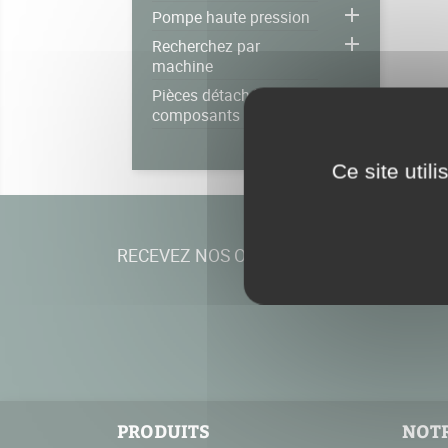

Pompe haute pression

Recherchez par
machine
Pièces détachées et
composants A SUPPR
Ce site util
RECEVEZ NOS OFFRES SPÉCIALES
PRODUITS
NOTR