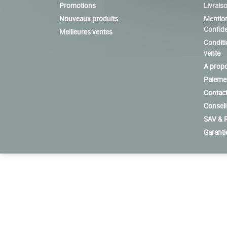
Promotions
Livrais
Nouveaux produits
Mention
Confide
Meilleures ventes
Conditi
vente
A prop
Paiemen
Contac
Conseil
SAV & R
Garanti