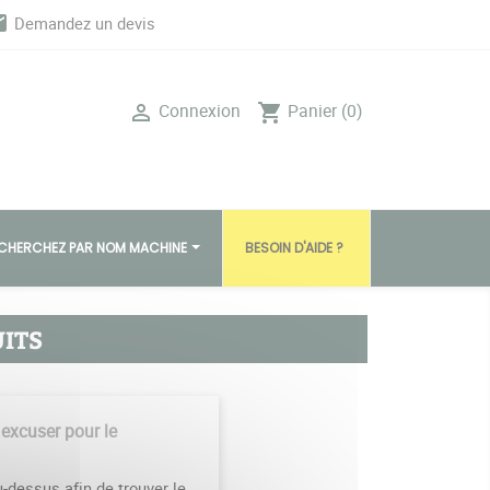
il
Demandez un devis
Connexion
Panier
(0)

shopping_cart
CHERCHEZ PAR NOM MACHINE
BESOIN D'AIDE ?
ITS
 excuser pour le
-dessus afin de trouver le