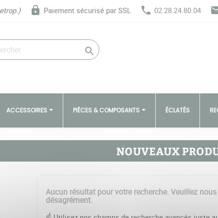
lock
phone
ema
etrop.)
Paiement sécurisé par SSL
02.28.24.80.04

ACCESSOIRES
PIÈCES & COMPOSANTS
ÉCLATÉS
RE
NOUVEAUX PRODU
Aucun résultat pour votre recherche. Veuillez nous
désagrément.
☝️ Utilisez nos champs de recherche avancés juste au