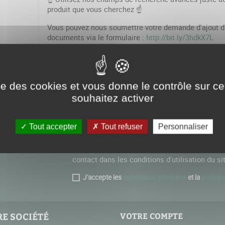
produit que vous cherchez ☝️
Vous pouvez nous soumettre votre demande d'ajout d
documents via le formulaire :
http://bit.ly/3hdkX7L

ise des cookies et vous donne le contrôle sur 
souhaitez activer
Tout accepter
Tout refuser
Personnaliser
Vous pouvez vous désinscrire à tout moment. 
contact dans les conditions d'utilisation du si
J'accepte les
conditions générales
et la
politiqu
E SOCIÉTÉ
VOTRE COMPTE