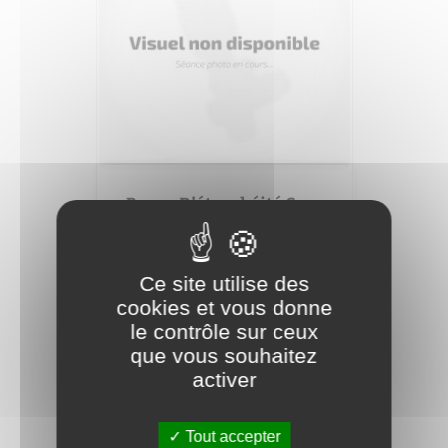
Bague D’étanchéité Sans
Joint
Réf. produit :
5.609.0321
Ce site utilise des
Prix
8,06 € TTC
cookies et vous donne
8,06 € HT
le contrôle sur ceux
que vous souhaitez
AJOUTER AU PANIER
shopping_cart
activer
Tout accepter