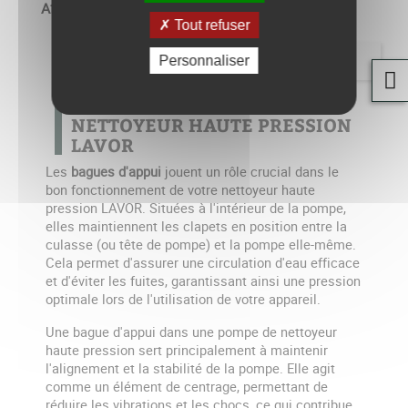
Affichage 1-2 de 2 article(s)
Tout refuser
Retour en haut

Personnaliser
BAGUES D'APPUI POUR
NETTOYEUR HAUTE PRESSION
LAVOR
Les
bagues d'appui
jouent un rôle crucial dans le
bon fonctionnement de votre nettoyeur haute
pression LAVOR. Situées à l'intérieur de la pompe,
elles maintiennent les clapets en position entre la
culasse (ou tête de pompe) et la pompe elle-même.
Cela permet d'assurer une circulation d'eau efficace
et d'éviter les fuites, garantissant ainsi une pression
optimale lors de l'utilisation de votre appareil.
Une bague d'appui dans une pompe de nettoyeur
haute pression sert principalement à maintenir
l'alignement et la stabilité de la pompe. Elle agit
comme un élément de centrage, permettant de
réduire les vibrations et les chocs, ce qui contribue