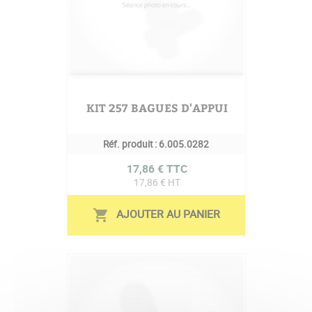
KIT 257 BAGUES D'APPUI
Réf. produit :
6.005.0282
Prix
17,86 € TTC
17,86 € HT
AJOUTER AU PANIER
shopping_cart