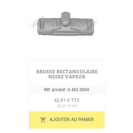
BROSSE RECTANGULAIRE
NOIRE VAPEUR
Réf. produit :
6.402.0004
Prix
42,91 € TTC
42,91 € HT
AJOUTER AU PANIER
shopping_cart