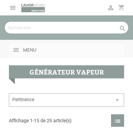
Panneau de gestion des cookies
shopping_cart



MENU
GÉNÉRATEUR VAPEUR
Pertinence

Affichage 1-15 de 25 article(s)
list