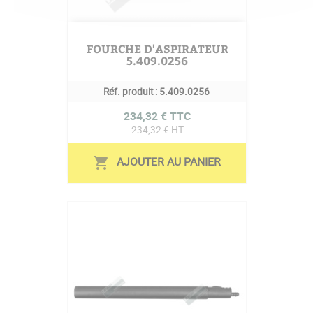
FOURCHE D'ASPIRATEUR
5.409.0256
Réf. produit :
5.409.0256
Prix
234,32 € TTC
234,32 € HT
AJOUTER AU PANIER
shopping_cart