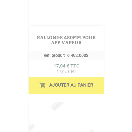
RALLONGE 480MM POUR
APP VAPEUR
Réf. produit :
6.402.0002
Prix
17,04 € TTC
17,04 € HT
AJOUTER AU PANIER
shopping_cart