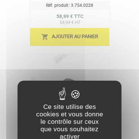
Réf. produit :
3.754.0228
Prix
58,99 € TTC
58,99 € HT
AJOUTER AU PANIER
shopping_cart
Ce site utilise des
cookies et vous donne
le contrôle sur ceux
que vous souhaitez
activer