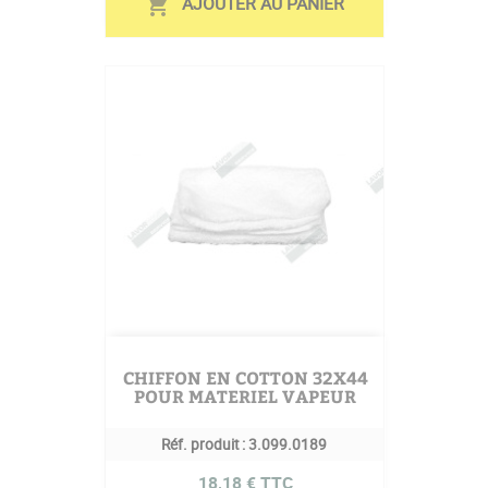
AJOUTER AU PANIER
shopping_cart
CHIFFON EN COTTON 32X44
POUR MATERIEL VAPEUR
Réf. produit :
3.099.0189
Prix
18,18 € TTC