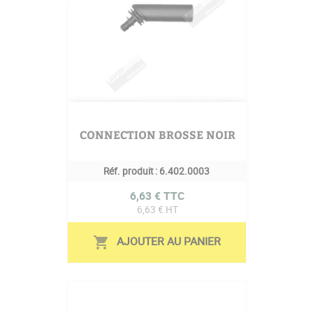
CONNECTION BROSSE NOIR
Réf. produit :
6.402.0003
Prix
6,63 € TTC
6,63 € HT
AJOUTER AU PANIER
shopping_cart