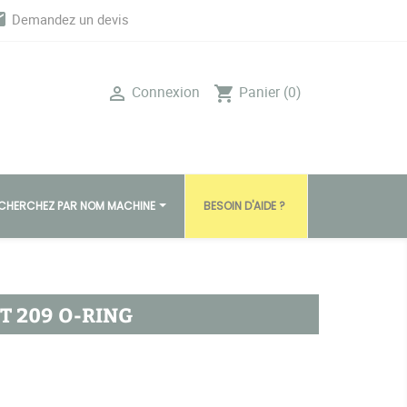
il
Demandez un devis
Connexion
Panier
(0)

shopping_cart
CHERCHEZ PAR NOM MACHINE
BESOIN D'AIDE ?
T 209 O-RING