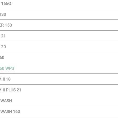
 165G
130
R 150
 21
 20
60
60 WPS
 II 18
 II PLUS 21
RWASH
RWASH 160