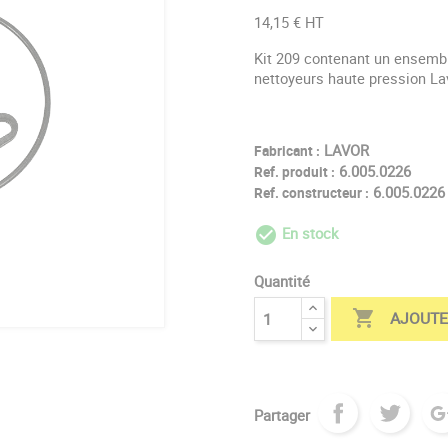
14,15 € HT
Kit 209 contenant un ensemb
nettoyeurs haute pression La
LAVOR
Fabricant :
6.005.0226
Ref. produit :
6.005.0226
Ref. constructeur :
En stock
check_circle_outl
Quantité

AJOUTE
Partager