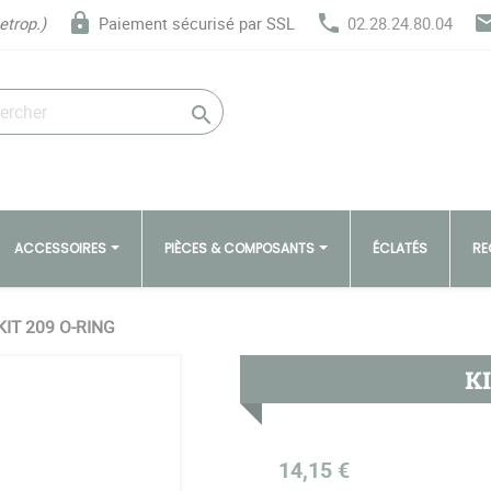
lock
phone
ema
etrop.)
Paiement sécurisé par SSL
02.28.24.80.04

ACCESSOIRES
PIÈCES & COMPOSANTS
ÉCLATÉS
RE
KIT 209 O-RING
KI
14,15 €