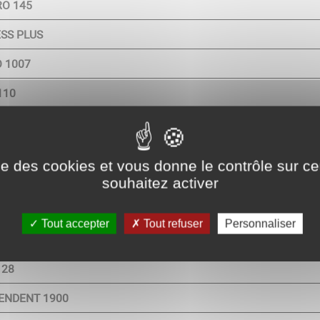
O 145
SS PLUS
 1007
110
PLUS 120
Y 150
ise des cookies et vous donne le contrôle sur 
Y 160
souhaitez activer
 20
Tout accepter
Tout refuser
Personnaliser
 24
 28
ENDENT 1900