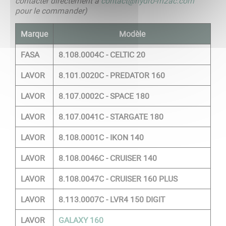
contacter directement à
contact@hydro-m2ac.com
pour le commander)
Marque
Modèle
FASA
8.108.0004C - CELTIC 20
LAVOR
8.101.0020C - PREDATOR 160
LAVOR
8.107.0002C - SPACE 180
LAVOR
8.107.0041C - STARGATE 180
LAVOR
8.108.0001C - IKON 140
LAVOR
8.108.0046C - CRUISER 140
LAVOR
8.108.0047C - CRUISER 160 PLUS
LAVOR
8.113.0007C - LVR4 150 DIGIT
LAVOR
GALAXY 160