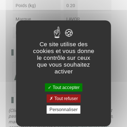
Poids (kg)
0.20
Marque
LAVOR
Référence alternative
00080-03684
Ce site utilise des
cookies et vous donne
DÉTAILS SUR LE PRODUIT
le contrôle sur ceux
que vous souhaitez
activer
Tout accepter
Tout refuser
COMPATIBILITÉS
Personnaliser
(Cliquez sur un produit pour y accéder. Si le clic n’est
pas disponible, l’article n’est pas encore mis en ligne,
mais le sera prochainement. Vous pouvez nous