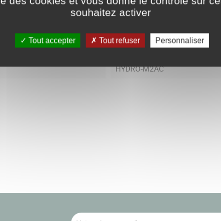
ise des cookies et vous donne le contrôle sur 
souhaitez activer
Tout accepter
Tout refuser
Personnaliser
2.00
HYDRO-M2AC