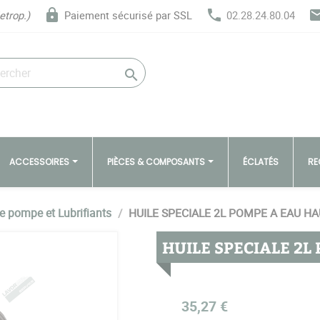
lock
phone
ema
etrop.)
Paiement sécurisé par SSL
02.28.24.80.04

ACCESSOIRES
PIÈCES & COMPOSANTS
ÉCLATÉS
RE
de pompe et Lubrifiants
HUILE SPECIALE 2L POMPE A EAU H
HUILE SPECIALE 2L
35,27 €