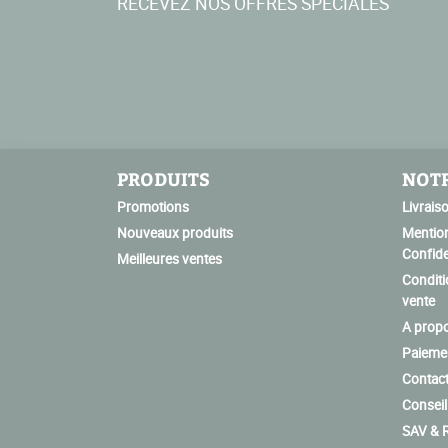
RECEVEZ NOS OFFRES SPÉCIALES
PRODUITS
NOTR
Promotions
Livrais
Nouveaux produits
Mention
Confide
Meilleures ventes
Conditi
vente
A prop
Paiemen
Contac
Conseil
SAV & R