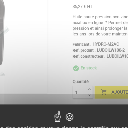
35,27 € HT
Huile haute pression non zin
axial ou en ligne. * Permet d
pression et ainsi prolonger l
les ans lors de votre mainte
HYDRO-M2AC
Fabricant :
LUBOILW100-2
Ref. produit :
LUBOILW10
Ref. constructeur :
En stock
check_circle_outl
Quantité

AJOUTE
Partager