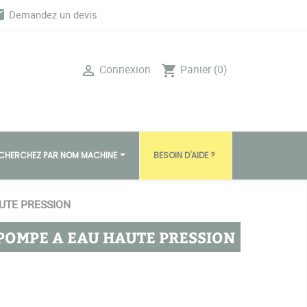
il
Demandez un devis
Connexion
Panier
(0)

shopping_cart
CHERCHEZ PAR NOM MACHINE
BESOIN D'AIDE ?
AUTE PRESSION
 POMPE A EAU HAUTE PRESSION