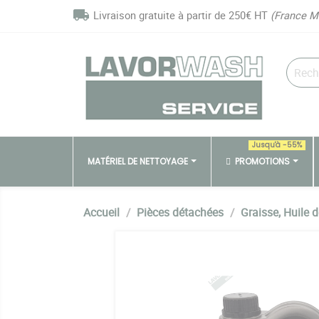
Panneau de gestion des cookies
local_shipping
Livraison gratuite à partir de 250€ HT
(France M
Jusqu'à -55%
MATÉRIEL DE NETTOYAGE
PROMOTIONS
Accueil
Pièces détachées
Graisse, Huile 