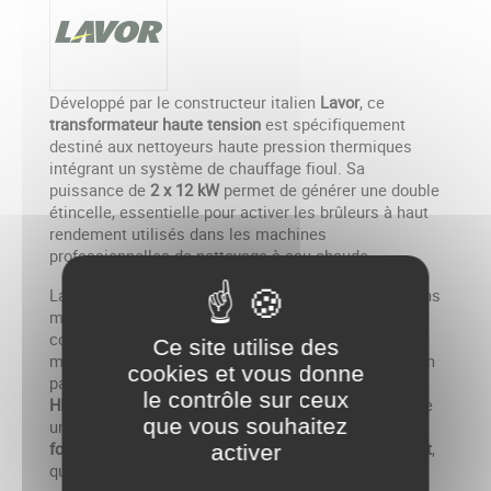
Développé par le constructeur italien
Lavor
, ce
transformateur haute tension
est spécifiquement
destiné aux nettoyeurs haute pression thermiques
intégrant un système de chauffage fioul. Sa
puissance de
2 x 12 kW
permet de générer une double
étincelle, essentielle pour activer les brûleurs à haut
rendement utilisés dans les machines
professionnelles de nettoyage à eau chaude.
La
référence Lavor 00058-03732
remplace les anciens
modèles (dont la réf. 5.009.0126) et offre une
compatibilité directe avec une vaste gamme de
Ce site utilise des
machines Lavor, allant des
Vulcano
aux
Hyper L/T
, en
cookies et vous donne
passant par les versions industrielles
LKX
,
TEKNA
,
le contrôle sur ceux
HLR
, ou encore
KOLUMBO
. Ce transformateur assure
que vous souhaitez
une
stabilité d’allumage
, une
sécurité de
fonctionnement
et un
rendement thermique constant
,
activer
quelles que soient les conditions de travail.