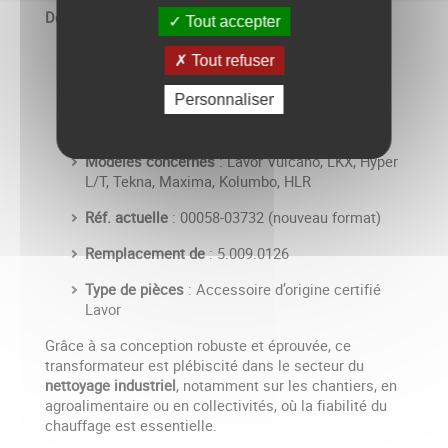
Détails techniques principaux :
Tout accepter
Tension nominale
: 220–240V
Tout refuser
Puissance délivrée
: 2 x 12 kW
Personnaliser
Application
: Brûleurs fioul à double allumage
Modèles concernés
: Lavor Vulcano, LKX, Hyper
L/T, Tekna, Maxima, Kolumbo, HLR
Réf. actuelle
: 00058-03732 (nouveau format)
Remplacement de
: 5.009.0126
Type de pièces
: Accessoire d’origine certifié
Lavor
Grâce à sa conception robuste et éprouvée, ce
transformateur est plébiscité dans le secteur du
nettoyage industriel
, notamment sur les chantiers, en
agroalimentaire ou en collectivités, où la fiabilité du
chauffage est essentielle.